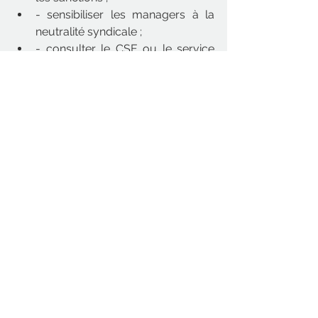
- sensibiliser les managers à la 
neutralité syndicale ;
- consulter le CSE ou le service 
RH en cas de doute.
 En résumé
Le seul constat d’une discrimination 
syndicale ouvre droit à réparation 
intégrale, sans exigence de preuve 
d’un préjudice distinct. La 
reconnaissance de la violation ne 
saurait constituer une réparation 
suffisante.