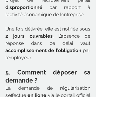
projet de recrutement paraît 
disproportionné
 par rapport à 
l’activité économique de l’entreprise.
Une fois délivrée, elle est notifiée sous 
2 jours ouvrables
. L’absence de 
réponse dans ce délai vaut 
accomplissement de l’obligation
 par 
l’employeur.
5. Comment déposer sa 
demande ?
La demande de régularisation 
s’effectue 
en ligne
 via le portail officiel 
:
👉 
https://administration-etrangers-
en-
france.interieur.gouv.fr/particuliers/#