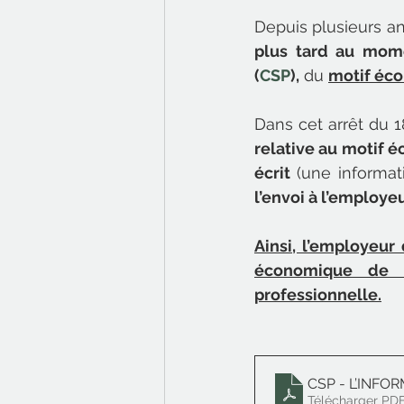
Depuis plusieurs ann
plus tard au mome
(
CSP
),
 du 
motif éco
Dans cet arrêt du 1
relative au motif é
écrit
 (une informati
l’envoi à l’employe
Ainsi, l’employeur
économique de la
professionnelle.
CSP - L’INF
Télécharger PDF