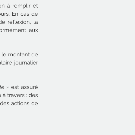
n à remplir et 
ours. En cas de 
 réflexion, la 
formément aux 
: le montant de 
aire journalier 
le
 » est assuré 
à travers : des 
 des actions de 