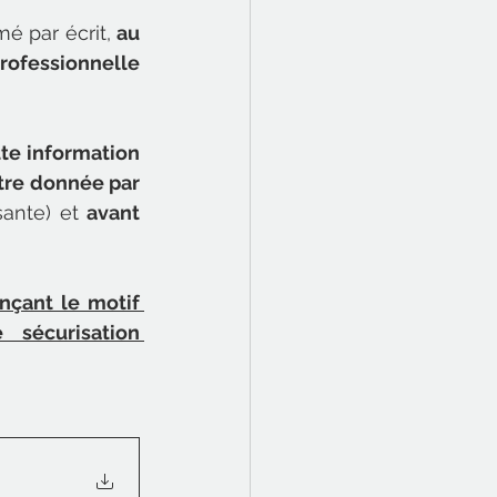
é par écrit, 
au 
ofessionnelle 
te information 
tre donnée par 
sante) et 
avant 
nçant le motif 
sécurisation 